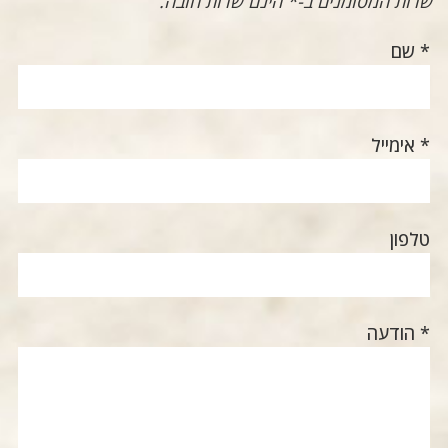
שדות המסומנים ב-* הינם שדות חובה.
* שם
* אימייל
טלפון
* הודעה