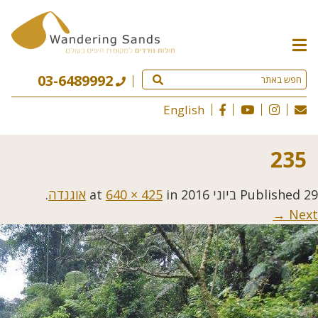
תפריט
האתר
03-6489992
English
235
29 ביוני 2016
Published
at
in
640 × 425
אוגנדה
.
Next →