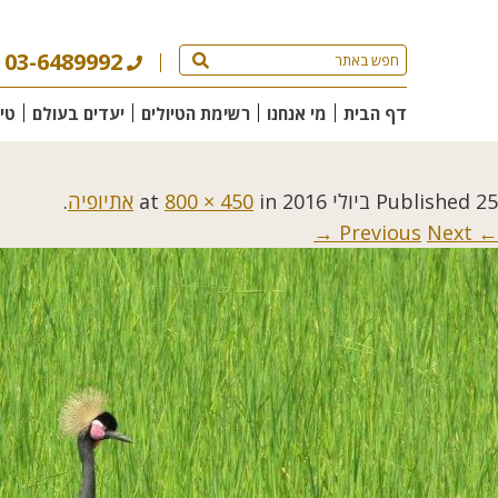
03-6489992
דף הבית
מי אנחנו
רשימת הטיולים
יעדים בעולם
טי
25 ביולי 2016
Published
at
in
800 × 450
אתיופיה
.
Next →
← Previous