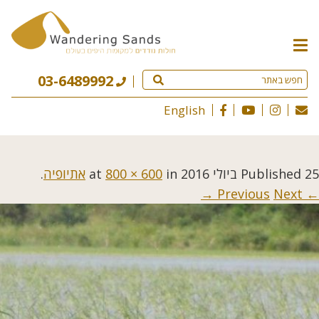
תפריט
האתר
03-6489992
English
25 ביולי 2016
Published
at
in
800 × 600
אתיופיה
.
Next →
← Previous