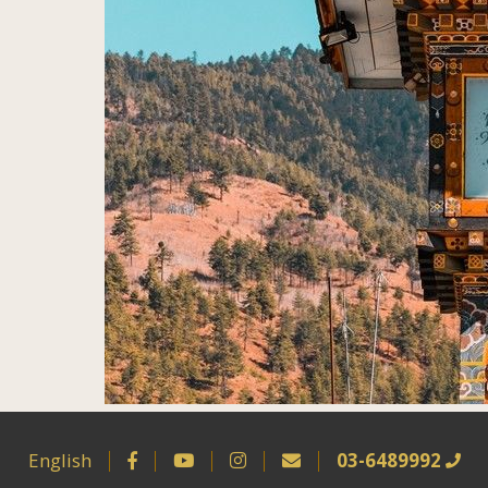
English
03-6489992