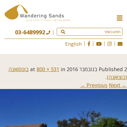
תפריט
האתר
03-6489992
English
2 בנובמבר 2016
Published
at
in
800 × 531
בוטסואנה
(בוצואנה)
.
Next →
← Previous