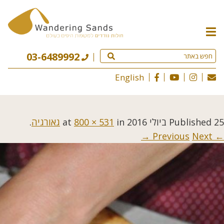
תפריט
האתר
03-6489992
English
25 ביולי 2016
Published
at
in
800 × 531
גאורגיה
.
Next →
← Previous