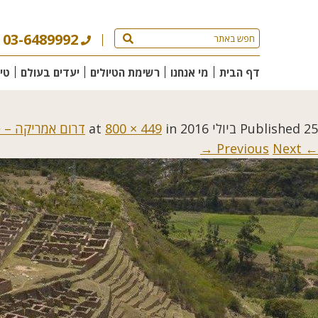
03-6489992
דף הבית
מי אנחנו
רשימת הטיולים
יעדים בעולם
טי
25 ביולי 2016
Published
at
in
800 × 449
דרום אמריקה – פ
Next →
← Previous