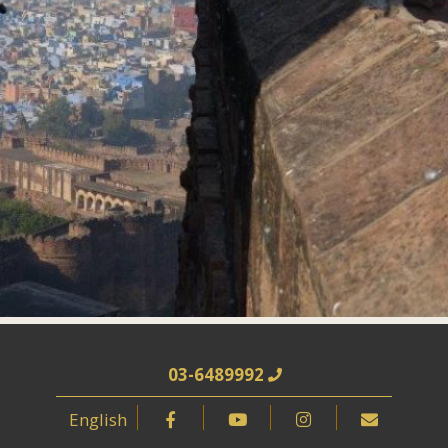
03-6489992
English