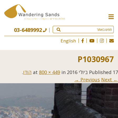
תפריט
האתר
03-6489992
English
P1030967
17 ביולי 2016
Published
at
in
800 × 449
הודו
.
Next →
← Previous