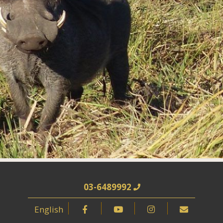
03-6489992
English