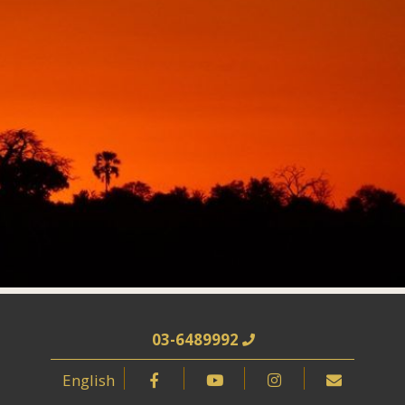
03-6489992
English