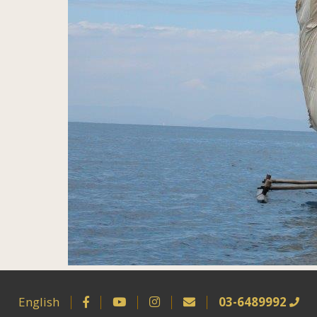
English
03-6489992