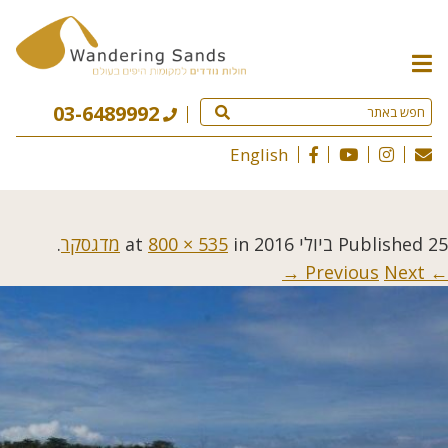
תפריט
האתר
03-6489992
English
25 ביולי 2016
Published
at
in
800 × 535
מדגסקר
.
Next →
← Previous