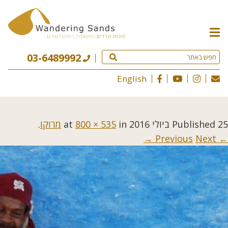
תפריט
האתר
03-6489992
English
25 ביולי 2016
Published
at
in
800 × 535
מרוקו
.
Next →
← Previous