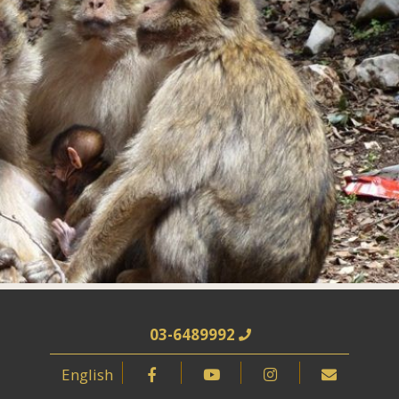
03-6489992
English