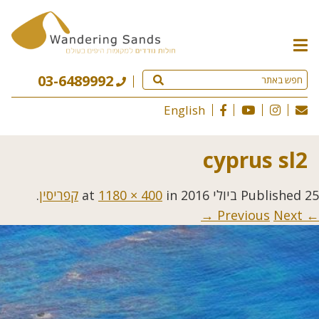
תפריט
האתר
03-6489992
English
cyprus sl2
25 ביולי 2016
Published
at
in
1180 × 400
קפריסין
.
Next →
← Previous