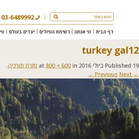
03-6489992
דף הבית
מי אנחנו
רשימת הטיולים
יעדים בעולם
טי
turkey gal12
19 ביולי 2016
Published
at
in
800 × 600
מזרח תורכיה
.
Next →
← Previous