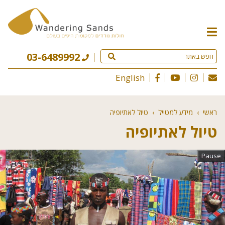
תפריט
האתר
03-6489992
English
ראשי
›
מידע למטייל
›
טיול לאתיופיה
טיול לאתיופיה
Pause