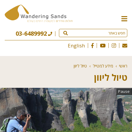
תפריט
האתר
03-6489992
English
ראשי
›
מידע למטייל
›
טיול ליוון
טיול ליוון
Pause