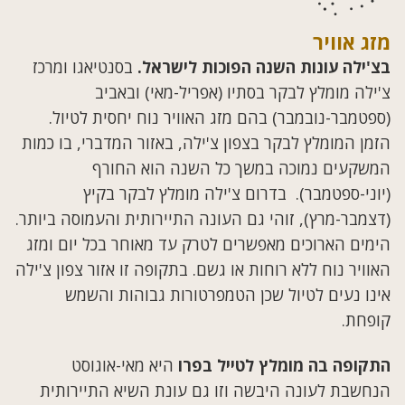
מזג אוויר
בצ'ילה עונות השנה הפוכות לישראל.
בסנטיאגו ומרכז
צ'ילה מומלץ לבקר בסתיו (אפריל-מאי) ובאביב
(ספטמבר-נובמבר) בהם מזג האוויר נוח יחסית לטיול.
הזמן המומלץ לבקר בצפון צ'ילה, באזור המדברי, בו כמות
המשקעים נמוכה במשך כל השנה הוא החורף
(יוני-ספטמבר). בדרום צ'ילה מומלץ לבקר בקיץ
(דצמבר-מרץ), זוהי גם העונה התיירותית והעמוסה ביותר.
הימים הארוכים מאפשרים לטרק עד מאוחר בכל יום ומזג
האוויר נוח ללא רוחות או גשם. בתקופה זו אזור צפון צ'ילה
אינו נעים לטיול שכן הטמפרטורות גבוהות והשמש
קופחת.
התקופה בה מומלץ לטייל בפרו
היא מאי-אוגוסט
הנחשבת לעונה היבשה וזו גם עונת השיא התיירותית