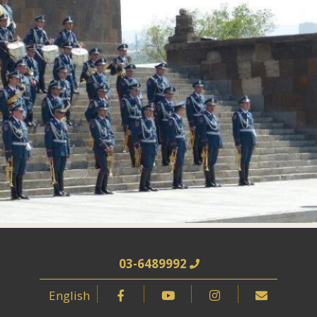
03-6489992
English