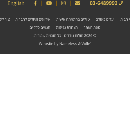
English
03-6489992
 הבית
יעדים בעולם
טיולים בהתאמה אישית
אירועים וטיולים לחברות
צור קש
מפת האתר
הצהרת נגישות
תנאים כלליים
© 2026
חולות נודדים
- כל הזכויות שמורות.
Website by
Nameless
&
Volle'