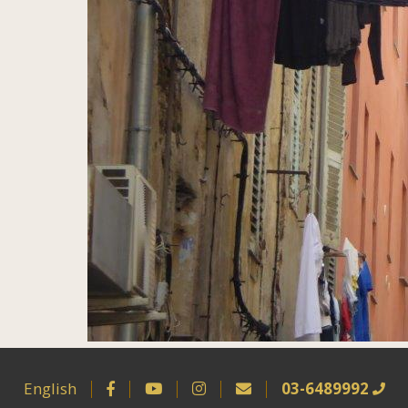
English
03-6489992