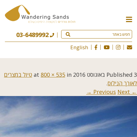
תפריט
האתר
03-6489992
English
3 באוגוסט 2016
Published
at
in
800 × 535
טיול במצרים
לאורך הנילוס
.
Next →
← Previous