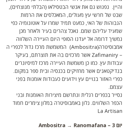
והיין. נפגוש גם את אנשי הבטסילאו (הבלתי מנוצחים),
שבט של חרשי עץ מעולים, המאכלסים את הרמות
הגבוהות של האי, כמעט תמיד שמרו על אוטונומיה כפי
שמעיד עליהם שמם. נאכל צהרים בעיר ולאחר מכן
נמשיך דרומה אל יעדנו הסופי היום העיירה השלווה
אמבוסיטרה(Ambositra) המשמשת מרכז גדול לכפרי ה
– Zafimaniry אשר מרכזים בה את תוצרתם, בעיקר
עבודות עץ. כמו כן משמשת העיירה מרכז למיסיונרים
בנדיקטאנים אשר מחזיקים בכנסיה ובית ספר במקום.
כפרי האזור בנויים עץ וידועים כעבודות אומנות בפני
עצמם.
נסייר בכפרים רגלית ונתרשם מיצירות האומנות ובני
הכפר השלווים. נלון באמבוסיטרה במלון צימרים חמוד
La Artisan
יום 3 – Ambositra → Ranomafana