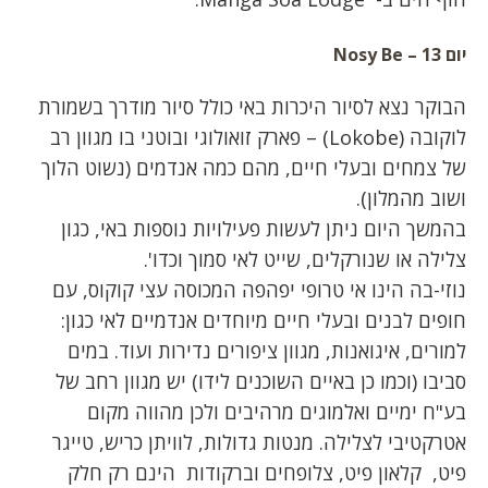
יום 13 –
Nosy Be
הבוקר נצא לסיור היכרות באי כולל סיור מודרך בשמורת
לוקובה (Lokobe) – פארק זואולוגי ובוטני בו מגוון רב
של צמחים ובעלי חיים, מהם כמה אנדמים (נשוט הלוך
ושוב מהמלון).
בהמשך היום ניתן לעשות פעילויות נוספות באי, כגון
צלילה או שנורקלים, שייט לאי סמוך וכדו'.
נוזי-בה הינו אי טרופי יפהפה המכוסה עצי קוקוס, עם
חופים לבנים ובעלי חיים מיוחדים אנדמיים לאי כגון:
למורים, איגואנות, מגוון ציפורים נדירות ועוד. במים
סביבו (וכמו כן באיים השוכנים לידו) יש מגוון רחב של
בע"ח ימיים ואלמוגים מרהיבים ולכן מהווה מקום
אטרקטיבי לצלילה. מנטות גדולות, לוויתן כריש, טייגר
פיט, קלאון פיט, צלופחים וברקודות הינם רק חלק