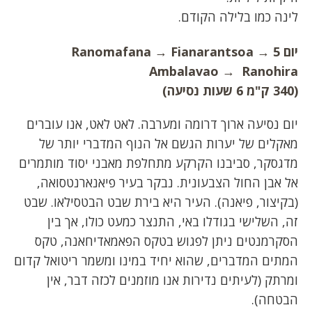
לינה כמו בלילה הקודם.
יום 5 Ranomafana →
→
Fianarantsoa
Ambalavao →
Ranohira
(340 ק"מ 6 שעות נסיעה)
יום נסיעה ארוך דרומה ומערבה. לאט לאט, אנו עוברים
מאקלים של יערות הגשם אל הנוף המדברי יותר של
מדגסקר, סביבנו הקרקע מתחלפת מאבני יסוד מותמרים
אל אבן החול הצבעונית. נבקר בעיר פיאנארנטסואה,
(בקיצור, פיאנה). העיר היא בירת שבט הבטסילאו. שבט
זה, השלישי בגודלו באי, התנצר כמעט כולו, אך בין
הסקרמנטים ניתן לפגוש בטקס הפאמאדיחאנה, טקס
המתים המדברים, שהוא יחיד במינו ומשמר ריטואל קדום
ומרתק (לעיתים נדירות אנו מוזמנים לכזה דבר, אין
הבטחה).