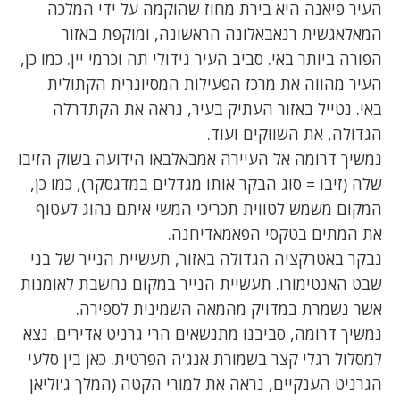
העיר פיאנה היא בירת מחוז שהוקמה על ידי המלכה
המאלאגשית רנאבאלונה הראשונה, ומוקפת באזור
הפורה ביותר באי. סביב העיר גידולי תה וכרמי יין. כמו כן,
העיר מהווה את מרכז הפעילות המסיונרית הקתולית
באי. נטייל באזור העתיק בעיר, נראה את הקתדרלה
הגדולה, את השווקים ועוד.
נמשיך דרומה אל העיירה אמבאלבאו הידועה בשוק הזיבו
שלה (זיבו = סוג הבקר אותו מגדלים במדגסקר), כמו כן,
המקום משמש לטווית תכריכי המשי איתם נהוג לעטוף
את המתים בטקסי הפאמאדיחנה.
נבקר באטרקציה הגדולה באזור, תעשיית הנייר של בני
שבט האנטימורו. תעשיית הנייר במקום נחשבת לאומנות
אשר נשמרת במדויק מהמאה השמינית לספירה.
נמשיך דרומה, סביבנו מתנשאים הרי גרניט אדירים. נצא
למסלול רגלי קצר בשמורת אנג'ה הפרטית. כאן בין סלעי
הגרניט הענקיים, נראה את למורי הקטה (המלך ג'וליאן