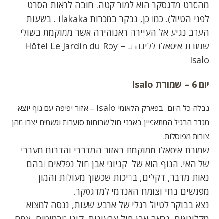
מהסרט מדגסקר הוא למור קטה. חובה לראות הסרט
לפני הטיול). כמו כן, נבקר במכרות Ilakaka . בשעות
הערב נגיע אל העיירה ראנוהירה אשר ממוקמת בשולי
שמורת איסאלו ללינה ב
–
Hôtel Le Jardin du Roy
Isalo
יום 6 – שמורת
Isalo
Isalo
נבלה כל היום בפארק הלאומי
– אזור יפיפה עם נוף יוצא
מגדר הרגיל המתאפיין באבני חול שרוחות סוערות וגשמים יצרו מהן
צורות מפוסלות.
שמורת איסאלו ממוקמת באזור המדברי והדרום מערבי
של האי. הנוף הוא של קניוני אבן חול נפלאים ובהם
נאות מדבר, דקלים, בריכות שכשוך מעולות והמון
מפגשים בחי וצומח האנדמי למדגסקר.
נצא בבוקר לטיול רגלי של ארבע שעות, ננסה למצוא
מקלונאים, נראה אבן חול צבעונית, קיני טרמיטים, צמח