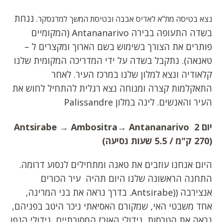
ננחת
נצא בטיסה מת"א לאדיס אבבה ובטיסת המשך למדגסקר.
בשדה התעופה בבירה Antananarivo (המקומיים
פותרים את הצורך בשימוש בשם הארוך ומקצרים ל –
טאנאה). נתקבל בשדה על ידי המדריכה המקומית שלנו
קלאודיה ונצא למלון שלנו במרכז העיר. לאחר
התאקלמות קצרה ומנוחה נצא רגלית להתחיל לחוש את
העיר והאנשים. לינה במלון Palissandre
יום 2
Antananarivo
Ambositra→
→
Antsirabe
(270 ק"מ / 5.5 שעות נסיעה)
היום אנחנו עוזבים את טאנה ומתחילים לנסוע דרומה.
התחנה הראשונה שלנו היום תהיה עיר הכורים
אנצירבה ((Antsirabe. בדרך נראה את בני המרינה,
אחד משבטי האי, שמקורם האסיאתי ניכר היטב בפניהם,
נראה את הטרסות, גידולי האורז המסורתיים, גידולי הגפן