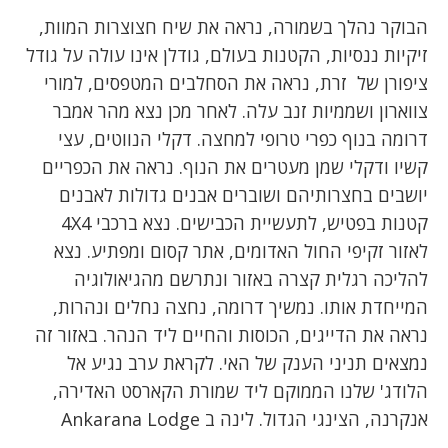
הבוקר נהלך בשמורה, נראה את שיח חצוצרות המוות,
זיקיות ננסיות, הקטנות בעולם, גודלן אינו עולה על גודל
ציפורן של זרת, נראה את הסחלבים המטפסים, למורי
צווארון ושממיות זנב עלה. לאחר מכן נצא מהר אמבר
דרומה בנוף כפרי טרופי למחצה. דקלי הנווטים, עצי
קשיו ודקלי שמן מעטרים את הנוף. נראה את הכפריים
יושבים בחצרותיהם ושוברים אבנים גדולות לאבנים
קטנות בפטיש, לתעשיית הכבישים. נצא ברכבי 4X4
לאזור זקיפי החול האדומים, אתר קסום ומפתיע. נצא
להליכה רגלית קצרה באזור ונתרשם מהגיאולוגיה
המייחדת אותו. נמשיך דרומה, נחצה נחלים ונהרות,
נראה את הדייגים, הכוסות והחיים ליד הנהר. באזור זה
נמצאים תניני הענק של האי. לקראת ערב נגיע אל
הלודג' שלנו הממוקם ליד שמורת הקארסט האדירה,
אנקרנה, הצינגי הגדול. לינה ב Ankarana Lodge