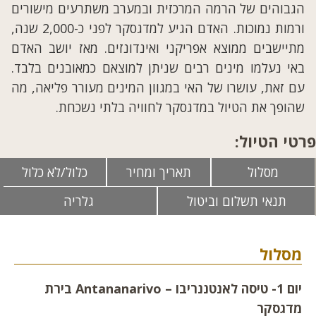
הגבוהים של הרמה המרכזית ובמערב משתרעים מישורים
ורמות נמוכות. האדם הגיע למדגסקר לפני כ-2,000 שנה,
מתיישבים ממוצא אפריקני ואינדונזים. מאז יושב האדם
באי נעלמו מינים רבים שניתן למוצאם כמאובנים בלבד.
עם זאת, עושרו של האי במגוון המינים מעורר פליאה, מה
שהופך את הטיול במדגסקר לחוויה בלתי נשכחת.
פרטי הטיול:
מסלול
תאריך ומחיר
כלול/לא כלול
תנאי תשלום וביטול
גלריה
מסלול
יום 1- טיסה לאנטננריבו –
Antananarivo
בירת
מדגסקר