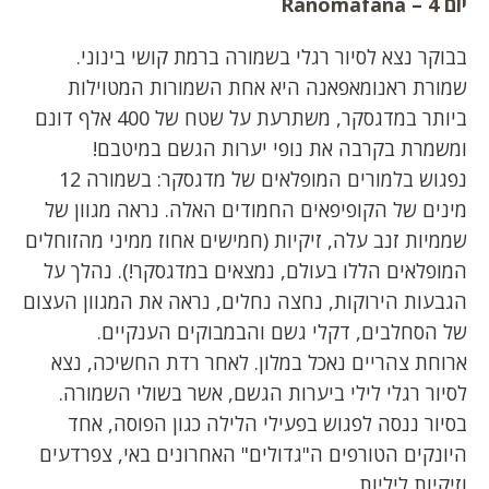
יום 4 –
Ranomafana
בבוקר נצא לסיור רגלי בשמורה ברמת קושי בינוני.
שמורת ראנומאפאנה היא אחת השמורות המטוילות
ביותר במדגסקר, משתרעת על שטח של 400 אלף דונם
ומשמרת בקרבה את נופי יערות הגשם במיטבם!
נפגוש בלמורים המופלאים של מדגסקר: בשמורה 12
מינים של הקופיפאים החמודים האלה. נראה מגוון של
שממיות זנב עלה, זיקיות (חמישים אחוז ממיני מהזוחלים
המופלאים הללו בעולם, נמצאים במדגסקר!). נהלך על
הגבעות הירוקות, נחצה נחלים, נראה את המגוון העצום
של הסחלבים, דקלי גשם והבמבוקים הענקיים.
ארוחת צהריים נאכל במלון. לאחר רדת החשיכה, נצא
לסיור רגלי לילי ביערות הגשם, אשר בשולי השמורה.
בסיור ננסה לפגוש בפעילי הלילה כגון הפוסה, אחד
היונקים הטורפים ה"גדולים" האחרונים באי, צפרדעים
וזיקיות ליליות.