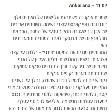
יום 11 –
Ankarana
שמורת אנקרנה משתרעת על שטח של מאתיים אלף
דונם ובה נופי קארסט עוצרי נשימה. משטחים אדירים
של אבן גיר שעברה תהליך טבעי של המסה, הפך את
חבל ארץ זה של מדגסקר לאחד המוזרים והמעניינים
באי.
המקומיים מכנים את המקום "צינגי" – "ללכת על קצה
אצבעות" בשפה המלגשית. חלקו העליון של הנוף
חידודים של גיר קשה ובין החידודים סדקים עמוקים
שתחתיתם מערות זקיפים ענקיות.
נקדיש יום זה למסלול רגלי בשמורה, נהלך על גשרים
התלויים מעל קניוני הצינגי, סיכוי מעולה לפגוש בלמורי
קטה, בלמורי הכתר, סיפאקות ולמורי ספורטיבה. נכנס
למערת עטלפים מרשימה, אולי אפילו נלטף עטלף.
נמיות זנב טבעת הבאות לגנוב את מזונו של התייר הוא