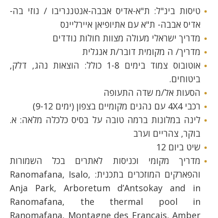
טיסות בינ"ל: ת"א-אדיס אבבה-אנטננריבו / נוזי בה-
אדיס אבבה- ת"א עם אתיופיאן איירליינס
מדריך ישראלי מעולה מצוות חולות נודדים
מדריך/ ה מקומית דובר/ת אנגלית
אוטובוס צמוד בימים 1-8 כולל: הוצאות נהג, דלק,
ביטוחים.
הסעות אל/מ שדה התעופה
רכבי 4X4 עם נהגים מקומיים בצפון (ימים 9-12)
לינה במלונות ברמה טובה על בסיס כלכלה מלאה: א.
בוקר, צהריים וערב
שיט ביום 12
מדריך מקומי וכניסות לאתרים בכל השמורות
והפארקים המוזכרים בתכנית: Ranomafana, Isalo,
Anja Park, Arboretum d’Antsokay and in
Ranomafana, the thermal pool in
Ranomafana, Montagne des Français, Amber