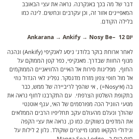
דבר של מה בכך באנקרנה. נראה את עצי הבאובב
המאפיינים אזור זה, וכן עקרבים ונחשים. לינה כמו
בלילה הקודם.
יום 12
–
Nosy Be
→
Ankify
→
Ankarana
לאחר ארוחת בוקר בלודג' ניסע לאנקיפי (Ankify) ונהנה
מנוף החוות שבדרך. מאנקיפי, כפר קטן הממוקם על
החוף, מפליגות סירות אל האיים הלוויאניים הממוקמים
אל מול חופי צפון מזרח מדגסקר. נפליג לאי הגדול נוזי
בה (איNosy=) , אי שהפך לריביירה של ממש, כבר
בתקופת השלטון הצרפתי. עם התקרבנו לחוף נראה את
מטעי הווניל הכה מפורסמים של האי, ענף אוטנטי
שהולך ונעלם מהעולם עקב תחליפיו הרבים הממלאים
את המדפים בשווקים. כמו כן, נראה את עצי הקפה
וגידולי הקקאו ממנו מייצרים שוקולד. נלון 2 לילות על
חוף הים ב- Manga Soa Lodge.