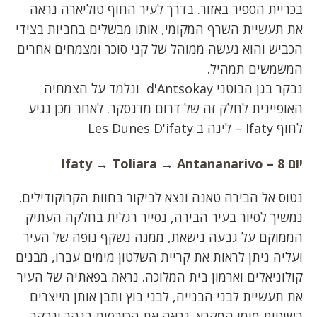
בכריית הספיר באזור. בדרך לעיר החוף טוליארה נראה
את תעשיית השרף המקומי, אותו מבשלים בחביות בצידי
הכביש והוא נעשה ממוהל של קני סוכר ומצמחים אחרים
המשמשים תמהיל.
נבקר בגן הבוטני d'Antsokay ונלמד על הצמחיה
האופיינית לחלק זה של דרום מדגסקר. לאחר מכן נגיע
לחוף Ifaty – לינה ב Les Dunes D'ifaty
יום 8 –
Antananarivo
→
Ifaty → Toliara
נטוס אל הבירה טאנה ונצא לביקור בחוות הקרוקודילים.
נמשיך לסיור בעיר הבירה, נסייר רגלית בחלקה העתיק
הממוקם על גבעה נישאת, ממנה נשקף נופה של העיר
ועליה ניתן לראות את קריית השלטון מימים עברו, מבנים
קולוניאלים וארמון בית המלוכה. נראה בפאתיה של העיר
את תעשיית לבני הבנייה, לבני בוץ ותבן אותן מייצרים
בשיטות מימי המקרא. נראה את הכובסות בנהר ונבקר