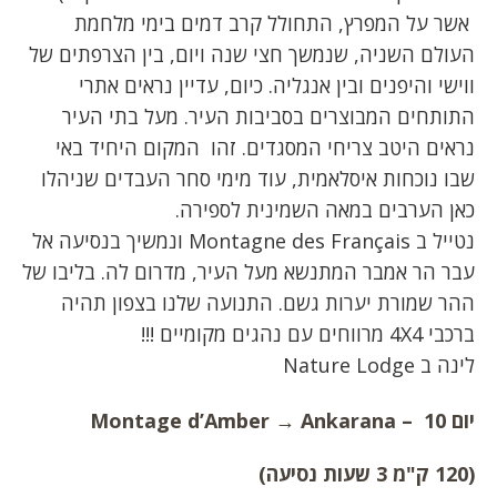
אשר על המפרץ, התחולל קרב דמים בימי מלחמת
העולם השניה, שנמשך חצי שנה ויום, בין הצרפתים של
ווישי והיפנים ובין אנגליה. כיום, עדיין נראים אתרי
התותחים המבוצרים בסביבות העיר. מעל בתי העיר
נראים היטב צריחי המסגדים. זהו המקום היחיד באי
שבו נוכחות איסלאמית, עוד מימי סחר העבדים שניהלו
כאן הערבים במאה השמינית לספירה.
נטייל ב Montagne des Français ונמשיך בנסיעה אל
עבר הר אמבר המתנשא מעל העיר, מדרום לה. בליבו של
ההר שמורת יערות גשם. התנועה שלנו בצפון תהיה
ברכבי 4X4 מרווחים עם נהגים מקומיים !!!
לינה ב Nature Lodge
יום 10 –
Ankarana
→
Montage d’Amber
(120 ק"מ 3 שעות נסיעה)