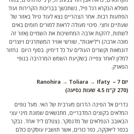
מופלא הנקרא רגל פיל, נשתכשך בבריכות הקרירות ועוד
הפתעות רבות. אחר הצהריים נצא לעוד טיול באזור של
שעתיים וחצי. סיכוי מעולה לראות למורים חומים באים
לשתות, להקות ארבה המחשיכות את השמיים (אזור זה
מוכה ארבה) ו"ליאנות", שורשי אוויר המשתרגים ויוצרים
דוגמאות וקשרים העולים על כל דימיון. בסוף היום נחזור
למלון לאחר צפייה בשקיעת השמש המרהיבה בנופי
הפארק.
יום 7 – Ranohira →
Toliara → Ifaty
(270 ק"מ 4.5 שעות נסיעה)
נדרים אל הפינה הדרום מערבית של האי. מעל נופים
המלאים בקוצים המדבריים, מתנשאים שמונת מיני עצי
הבאובב הנפלאים של מדגסקר. נצטלם ליד אחד. נבקר
בכפר ליאקקה, כפר כורים, אשר תושביו עוסקים כולם