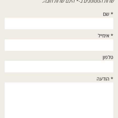
שדות המסומנים ב-* הינם שדות חובה.
* שם
* אימייל
טלפון
* הודעה