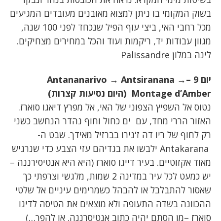
בשוק המקומי בו ניתן למצוא מאובנים מעובדים המגיעים
מכל רחבי האי, ביצי עוף הפיל שנכחד לפני 100 שנה,
מגוון עבודות יד, ריקמות ועוד והכל במחירים מצחיקים.
לינה במלון Palissandre
יום 9 –
→
Antsiranana
→
Antananarivo
Montage d’Amber
(היום נסיעות קצרות)
נטוס אל השפיץ הצפוני של האי, אל מפרץ דיאגו סוארז.
האזור הררי מחד, עם ים כחול וחוף נהדר הנחשב כשני
רק לחוף של ריו דה ז'נירו בברזיל מאידך. שבט ה-
Antakarana ילבשו את בגדיהם עזי הצבע כדי שנרגיש
מאוד אקזוטיים. בעיר דייגו סוארז (היא היא אנטיסירננה –
יש כמעט לכל עיר במדינה 2 שמות, מלגשי וצרפתי כך
שאסור להתבלבל או להבהל כשמרימים עיניים אל שלטי
ההכוונה בשדה התעופה ולא מוצאים את הטיסה לדיגו
סוארז –מן הסתם יהיה כתוב אנטיסרננה. או להפך…)