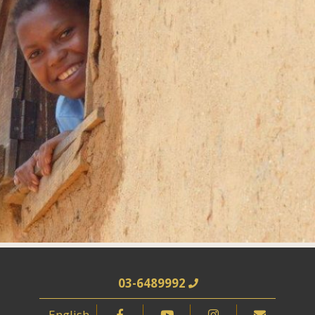
03-6489992
English