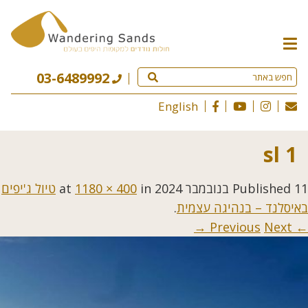
תפריט
האתר
03-6489992
English
sl 1
11 בנובמבר 2024
Published
at
in
1180 × 400
טיול ג'יפים
באיסלנד – בנהיגה עצמית
.
Next →
← Previous