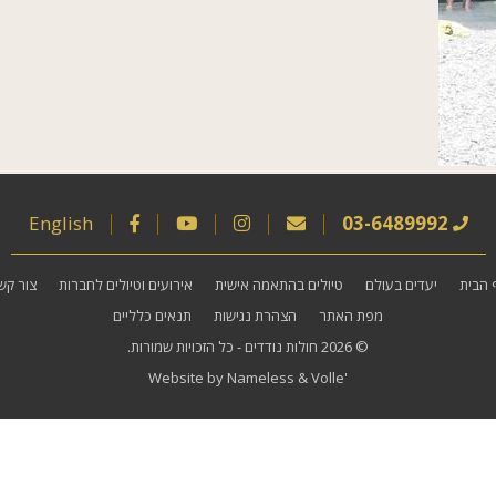
English
03-6489992
 הבית
יעדים בעולם
טיולים בהתאמה אישית
אירועים וטיולים לחברות
צור קש
מפת האתר
הצהרת נגישות
תנאים כלליים
© 2026
חולות נודדים
- כל הזכויות שמורות.
Website by
Nameless
&
Volle'