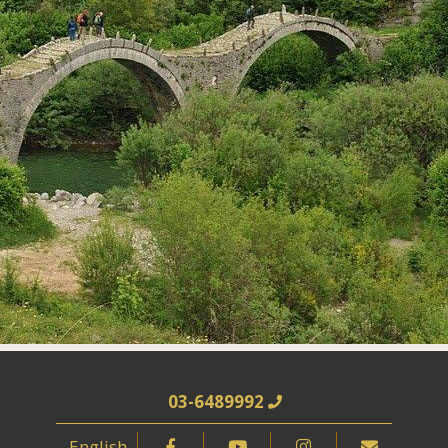
03-6489992
English