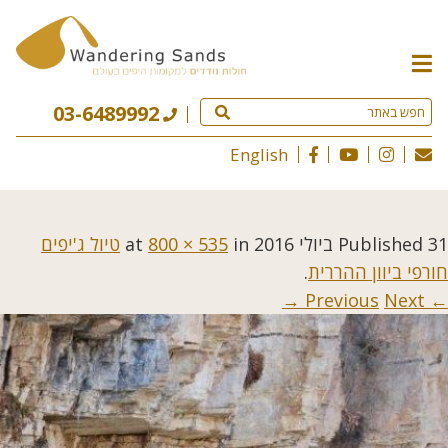
תפריט
האתר
03-6489992
English
31 ביולי 2016
Published
at
in
800 × 535
טיול ג'יפים
חורפי ביוון ההררית
.
Next →
← Previous