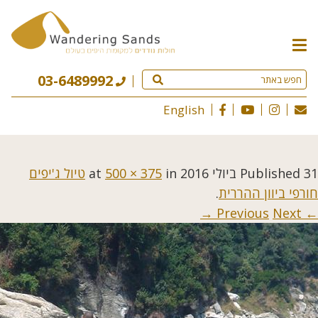
תפריט
האתר
03-6489992
English
31 ביולי 2016
Published
at
in
500 × 375
טיול ג'יפים
חורפי ביוון ההררית
.
Next →
← Previous