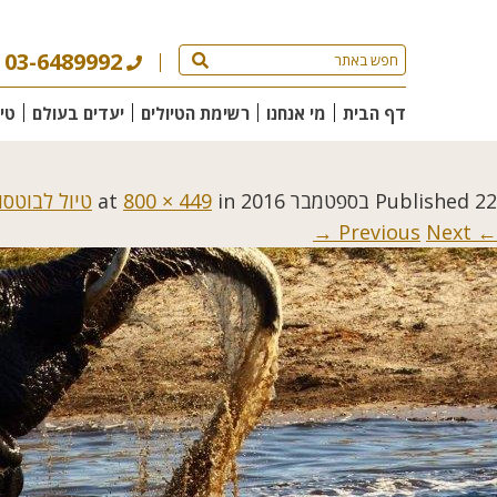
03-6489992
דף הבית
מי אנחנו
רשימת הטיולים
יעדים בעולם
טי
22 בספטמבר 2016
Published
at
in
800 × 449
טיול לבוטסואנה 
Next →
← Previous