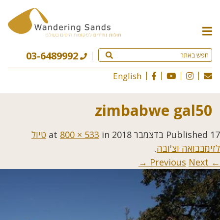
תפריט
האתר
03-6489992
English
zimbabwe gal50
17 בדצמבר 2018
Published
at
in
800 × 533
טיול
לזימבבואה וצ'ובה
.
Next →
← Previous