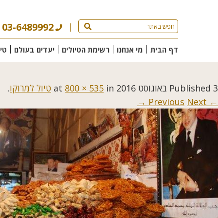
03-6489992
דף הבית
מי אנחנו
רשימת הטיולים
יעדים בעולם
טי
3 באוגוסט 2016
Published
at
in
800 × 535
טיול למרוקו
.
Next →
← Previous