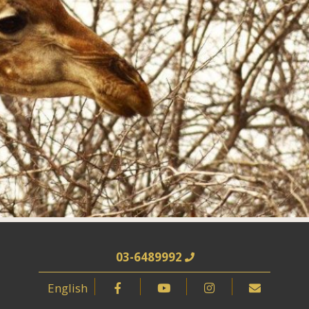
03-6489992
English