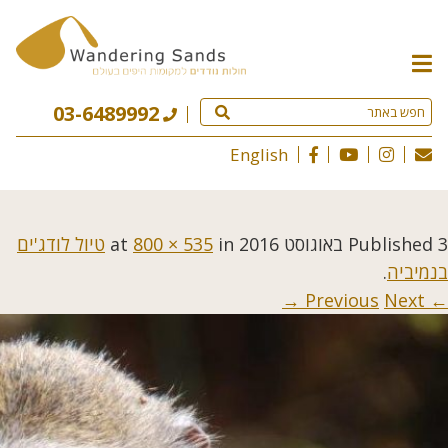
תפריט
האתר
03-6489992
English
3 באוגוסט 2016
Published
at
in
800 × 535
טיול לודג'ים
בנמיביה
.
Next →
← Previous