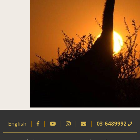
English
03-6489992