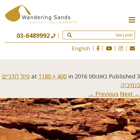
תפריט
האתר
03-6489992
English
3 באוגוסט 2016
Published
at
in
1180 × 400
טיול לודג'ים
בנמיביה
.
Next →
← Previous