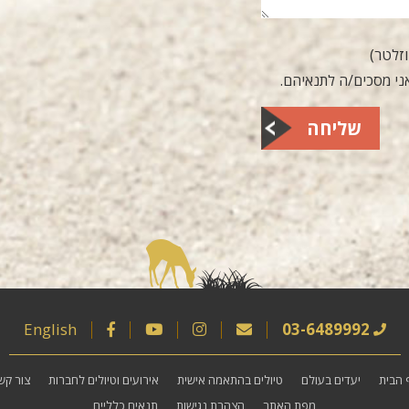
וזלטר)
ני מסכים/ה לתנאיהם.
שליחה
English
03-6489992
 הבית
יעדים בעולם
טיולים בהתאמה אישית
אירועים וטיולים לחברות
צור קש
מפת האתר
הצהרת נגישות
תנאים כלליים