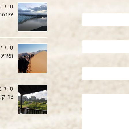
טיול ג
יפורס
טיול ל
תאריכים: 3-17 ביו
טיול מ
צרו קש