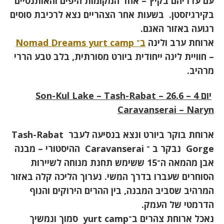
עם עדריהם בקיץ – אחד המקומות היפים והאותנטיים
בקירגיזסטן
.
בשעות אחר הצהריים נצא לרכיבת סוסים
רגועה באזור האגם
.
ארוחת ערב ולינה
ב־
Nomad Dreams yurt camp
–
חוויית לינה ייחודית ביורט מסורתית, בלב טבע הררי
מרהיב
.
יום 4 – 26.6 –
Son-Kul Lake – Tash-Rabat
Caravanserai – Naryn
ארוחת בוקר ביורט ונצא בנסיעה לעבר
Tash-Rabat
Gorge
נבקר ב ־
Caravanserai
ההיסטורי – מבנה
אבן מהמאה ה־15 ששימש תחנת מנוחה לשיירות
הסוחרים שעברו בדרך המשי. נערוך הליכה קלה באזור
המרהיב שסביב המבנה, בין ההרים הירוקים והנוף
הדרמטי של העמק
.
נאכל ארוחת צהרים ב־
yurt camp
סמוך ונמשיך