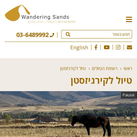
תפריט
האתר
03-6489992
English
ראשי
›
רשימת הטיולים
›
טיול לקירגיזסטן
טיול לקירגיזסטן
Pause