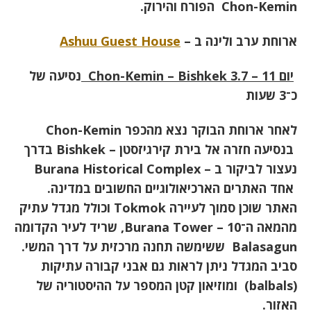
Chon-Kemin
הפורח והירוק.
ארוחת ערב ולינה ב –
Ashuu Guest House
יום 11 – 3.7
Chon-Kemin – Bishkek
נסיעה של
כ־3 שעות
לאחר ארוחת הבוקר נצא מהכפר
Chon-Kemin
בנסיעה חזרה אל בירת קירגיזסטן
– Bishkek
בדרך
נעצור לביקור ב –
Burana Historical Complex
אחד האתרים הארכיאולוגיים החשובים במדינה.
האתר שוכן סמוך לעיירה
Tokmok
וכולל מגדל עתיק
מהמאה ה־10
– Burana Tower,
שריד לעיר הקדומה
Balasagun
ששימשה תחנה מרכזית על דרך המשי.
סביב המגדל ניתן לראות גם אבני קבורה עתיקות
(balbals)
ומוזיאון קטן המספר על ההיסטוריה של
האזור
.