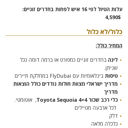
עלות הטיול לפי 16 איש לפחות בחדרים זוגיים:
4,590$
כלול/לא כלול
המחיר כולל:
לינה
בחדרים זוגיים כמפורט או ברמה דומה ככל
שניתן.
טיסות
בינלאומיות עם FlyDubai במחלקת תיירים
מדריך ישראלי מצוות חולות נודדים כולל הוצאות
מדריך
כלי רכב שכור
4×4
Sequoia
Toyota
, אוטומטי.
לכל ארבעה מטיילים
דלק
כלכלה מלאה