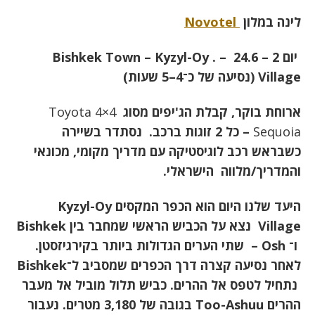
לינה במלון
Novotel
יום 2 – 24.6 –
. Bishkek Town – Kyzyl-Oy
Village
(נסיעה של כ־4–5 שעות)
ארוחת בוקר, קבלת הג'יפים מסוג
4×4 Toyota
Sequoia
– כל 2 זוגות ברכב. נסתדר בשיירה
כשבראש רכב לוגיסטיקה עם מדריך מקומי, מכונאי
והמדריך/מלווה הישראלי.
היעד שלנו היום הוא הכפר המקסים
Kyzyl-Oy
Village
נצא על הכביש הראשי שמחבר בין
Bishkek
ו־
Osh –
שתי הערים הגדולות ביותר בקירגיזסטן.
לאחר נסיעה קצרה דרך הכפרים שמסביב ל־
Bishkek
נתחיל לטפס אל ההרים. כביש תלול מוביל אל מעבר
ההרים
Too-Ashuu
בגובה של 3,180 מטרים. נעבור