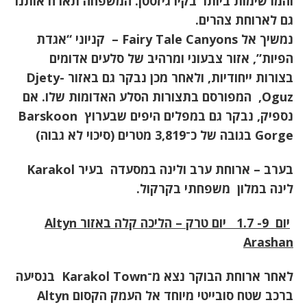
והמרשימות ביותר בקירגיזסטן
.
המשפחה תארח אותנו
גם לארוחת צהרים.
נמשיך אל
Fairy Tale Canyons –
קניוני “אגדת
הפיות”, אזור צבעוני ומרהיב של סלעים אדומים
בצורות ייחודיות, ולאחר מכן נבקר גם באזור
Djety-
Oguz,
המפורסם בתצורות הסלע האדומות שלו. אם
נספיק, נבקר גם במפלים היפים שבערוץ
Barskoon
Gorge
בגובה של כ־3,819 מטרים (סיכוי לא גבוה)
בערב – ארוחת ערב ולינה במסעדה בעיר
Karakol
לינה במלון משפחתי בקרקול.
יום 9- 1.7 יום טרק – הליכה קלה באזור
Altyn
Arashan
לאחר ארוחת הבוקר נצא מ־
Karakol Town
בנסיעה
ברכב שטח סובייטי מיוחד אל העמק הקסום
Altyn