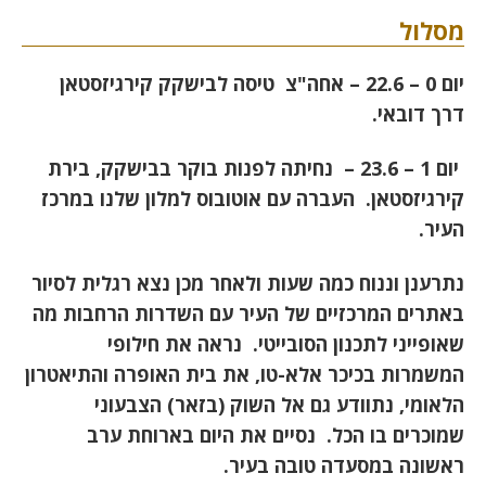
מסלול
יום 0 – 22.6 – אחה"צ טיסה לבישקק קירגיזסטאן
דרך דובאי.
יום 1 – 23.6 – נחיתה לפנות בוקר בבישקק, בירת
קירגיזסטאן. העברה עם אוטובוס למלון שלנו במרכז
העיר.
נתרענן וננוח כמה שעות ולאחר מכן נצא רגלית לסיור
באתרים המרכזיים של העיר עם השדרות הרחבות מה
שאופייני לתכנון הסובייטי. נראה את חילופי
המשמרות בכיכר אלא-טו, את בית האופרה והתיאטרון
הלאומי, נתוודע גם אל השוק (בזאר) הצבעוני
שמוכרים בו הכל. נסיים את היום בארוחת ערב
ראשונה במסעדה טובה בעיר.