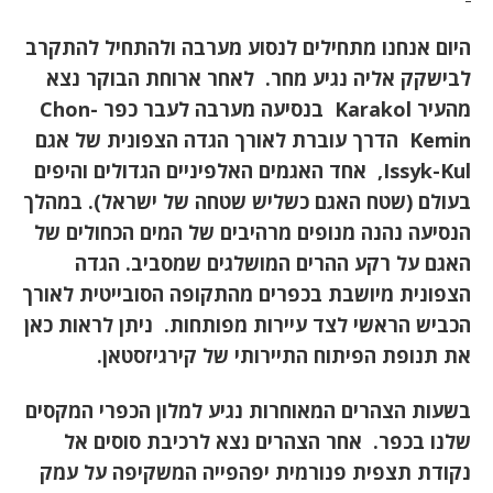
היום אנחנו מתחילים לנסוע מערבה ולהתחיל להתקרב
לבישקק אליה נגיע מחר. לאחר ארוחת הבוקר נצא
מהעיר
Karakol
בנסיעה מערבה לעבר כפר
Chon-
Kemin
הדרך עוברת לאורך הגדה הצפונית של אגם
Issyk-Kul,
אחד האגמים האלפיניים הגדולים והיפים
בעולם (שטח האגם כשליש שטחה של ישראל). במהלך
הנסיעה נהנה מנופים מרהיבים של המים הכחולים של
האגם על רקע ההרים המושלגים שמסביב. הגדה
הצפונית מיושבת בכפרים מהתקופה הסובייטית לאורך
הכביש הראשי לצד עיירות מפותחות. ניתן לראות כאן
את תנופת הפיתוח התיירותי של קירגיזסטאן.
בשעות הצהרים המאוחרות נגיע למלון הכפרי המקסים
שלנו בכפר. אחר הצהרים נצא לרכיבת סוסים אל
נקודת תצפית פנורמית יפהפייה המשקיפה על עמק