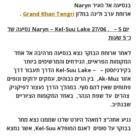
בנסיעה אל העיר
Naryn
ארוחת ערב ולינה במלון
Grand Khan Tengri
.
יום 5 –
. Naryn – Kel-Suu Lake 27/06
נסיעה של
כ־5 שעות
לאחר ארוחת הבוקר נצא בנסיעה מרהיבה אל אחד
המקומות הפראיים, הנידחים והמרשימים ביותר
בקירגיזסטן –
– Kel-Suu Lake
הדרך תעבור דרך
אזור
Ak-Muz,
בין הרים גבוהים, עמקים ירוקים ונופים
פתוחים שאין להם סוף. במהלך הדרך נעצור לפיקניק
צהרים על שפת הנהר, באחד המקומות הציוריים
שבנתיב
.
נגיע אחה"צ למאהל היורט שלנו שממנו נצא מחר
בבוקר על סוסים לאגם המופלא
Kel-Suu,
אשר נמצא