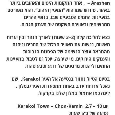
Arashan –
, אחד המקומות היפים והאהובים ביותר
באזור. פירוש שמו הוא “המעיין הזהוב”, והוא מפורסם
במעיינות החמים הטבעיים שבו, בנופי ההרים
המרשימים ובאווירה השקטה של העמק הגבוה
.
נצא להליכה קלה (2–3 שעות) לאורך הנהר ובין יערות
האשוח, ננשום את האוויר הצלול של ההרים וניהנה
מהמראה עוצר הנשימה של הפסגות הגבוהות
והעמקים הירוקים. מי שירצה, יוכל גם לטבול במעיינות
החמים וליהנות מרגעים של רוגע וטבע טהור
.
בסיום הטיול נחזור בנסיעה אל העיר
Karakol,
שם
נאכל ארוחת ערב באחת ממסעדות העיר/במלון
.
לינה כמו אתמול במלון שלנו בקרקול.
יום 10 – 2.7
Karakol Town – Chon-Kemin
נסיעה של כ־5 שעות