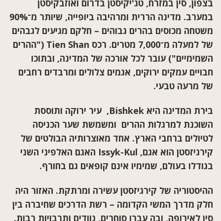
בצפון, סין במזרח, טג'יקיסטן בדרום ואוזבקיסטן
במערב. מדינה הררית ומרהיבה ביופייה, שיותר מ־90%
משטחה מכוסים בהרים גבוהים – חלקם מגיעים לגבהים
של למעלה מ־7,000 מטרים. רכס
Tien Shan
("ההרים
השמימיים") עובר לכל אורכה של המדינה, ובתוכו
חבויים עמקים ירוקים, אגמים צלולים ומרבדים רחבים
של מרעה טבעי
.
בירת המדינה היא
Bishkek,
עיר ירוקה ותוססת
השוכנת למרגלות ההרים ומשמשת שער הכניסה
לטיולים ברחבי הארץ. אחד מאוצרותיה הבולטים של
קירגיזסטן הוא אגם
, Issyk-Kul
האגם האלפיני השני
בגודלו בעולם, שמימיו אינם קופאים גם בחורף
.
ההיסטוריה של קירגיזסטן עשירה ומרתקת. האזור היה
חלק מדרך המשי הקדומה – רשת הדרכים שחיברה בין
סין לאירופה, ובה עברו סוחרים, נוודים ותרבויות רבות.