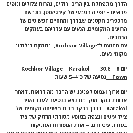
הדרך מתפתלת בין הרים ירוקים, נהרות צלולים ונופים
פראיים – יופייה הטבעי של קירגיזסטן. נתרשם
מהכפרים הקטנים שבדרך ומהחיים הפשוטים של
הרועים המקומיים, הנעים עם עדריהם בעמקים
הרחבים
.
עם ההגעה ל־
Kochkor Village,
נתמקם ב־לודג'
מקומי נעים.
יום 8 – 30.6
Kochkor Village – Karakol
Town
נסיעה של כ־4–5 שעות
יום ארוך ועמוס לפנינו. יש הרבה מה לראות. לאחר
ארוחת בוקר מוקדמת נצא בנסיעה לעבר העיר
Karakol
בדרך נבקר בבית משפחה מקומית של
צייד עיטים ונצפה במופע מסורתי מרתק של ציד
בעזרת עיט זהוב
–
אחת המסורות העתיקות