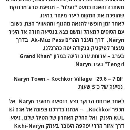
משתנה והאגם כמעט “נעלם” – תופעת טבע מרתקת
שהופכת את המקום ליעד מיוחד במינו
.
לאחר זמן חופשי להנאה מהנוף ומהאוויר הצח, נשוב
עם הסוסים למאהל ומשם נצא בנסיעה חזרה אל העיר
Naryn,
דרך מעבר ההרים
Ak-Muz Pass
בדרך
נעצור לפיקניק בנקודה יפה כהרגלנו.
בערב – ארוחת ערב ולינה במלון
“Grand Khan
Tengri”
בעיר
Naryn
יום 7 – 29.6
Naryn Town – Kochkor Village
נסיעה של כ־5 שעות
לאחר ארוחת הבוקר נצא בנסיעה מהעיר
Naryn
אל
הכפר
Kochkor,
– אנחנו בדרכנו צפונה אל אגם
Isi
KUL
הענק ואל החלק האחרון של הטיול שלנו. ניסע
דרך אזור הררי יפהפה העובר בעמק
Kichi-Naryn