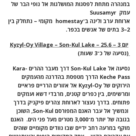
במנהרה מתחת לפסגות המושלגות אל נופי הבר של
עמק
Suusamyr
ארוחת ערב ולינה ב־
homestay
מקומי – נתחלק בין
2–3 בתים של אנשים בכפר.
יום 3 – 25.6 –
Kyzyl-Oy Village – Son-Kul Lake
(נסיעה של כ־3 שעות)
נסיעה אל
Son-Kul Lake
דרך מעבר ההרים
Kara-
Keche Pass
הדרך מטפסת בהדרגה מהעמקים
הירוקים של
Kyzyl-Oy
אל אזורים הרריים פראיים
ומרשימים, בין כפרים קטנים, מרבדי דשא ועמקים
פתוחים. בדרך נעצור לארוחת צהרים פיקניק בדרך
ונמשיך אל עבר האגם המפורסם
Son-Kul,
השוכן
בגובה של יותר מ־3,000 מטרים מעל פני הים
.
האגם
מוקף במרעה רחב ידיים שבו נוודים מקומיים שוהים