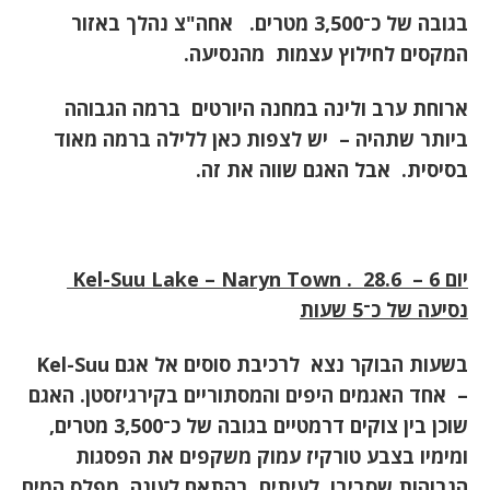
בגובה של כ־3,500 מטרים. אחה"צ נהלך באזור
המקסים לחילוץ עצמות מהנסיעה.
ארוחת ערב ולינה במחנה היורטים ברמה הגבוהה
ביותר שתהיה – יש לצפות כאן ללילה ברמה מאוד
בסיסית. אבל האגם שווה את זה.
יום 6 – 28.6
. Kel-Suu Lake – Naryn Town
נסיעה של כ־5 שעות
בשעות הבוקר נצא לרכיבת סוסים אל אגם
Kel-Suu
–
אחד האגמים היפים והמסתוריים בקירגיזסטן. האגם
שוכן בין צוקים דרמטיים בגובה של כ־3,500 מטרים,
ומימיו בצבע טורקיז עמוק משקפים את הפסגות
הגבוהות שסביבו. לעיתים, בהתאם לעונה, מפלס המים