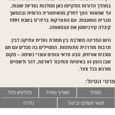
במהלך הדורות התקיימו כאן ממלכות נוודיות שונות,
עד שהאזור הפך לחלק מהאימפריה הרוסית ובהמשך
מברית המועצות. עם התפרקות בריה"מ בשנת 1991
קיבלה קירגיזסטן את עצמאותה
.
היום המדינה משלבת בין מסורת נוודית עתיקה לבין
תרבות מודרנית מתפתחת. המטיילים בה מגלים עם חם
ומכניס אורחים, טבע פראי ונופים עוצרי נשימה – מקום
שבו הזמן נע באיטיות והחיבור לאדמה, להר ולשמיים
מורגש בכל צעד
.
פרטי הטיול:
מסלול
תאריך ומחיר
כלול/לא כלול
תנאי תשלום וביטול
גלריה