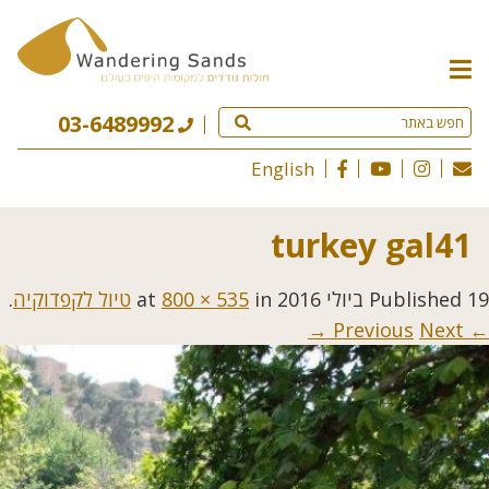
תפריט
האתר
03-6489992
English
turkey gal41
19 ביולי 2016
Published
at
in
800 × 535
טיול לקפדוקיה
.
Next →
← Previous