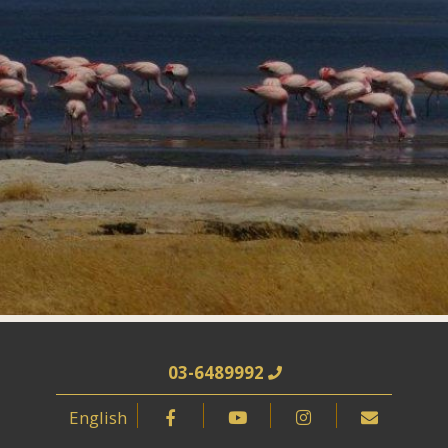
03-6489992
English