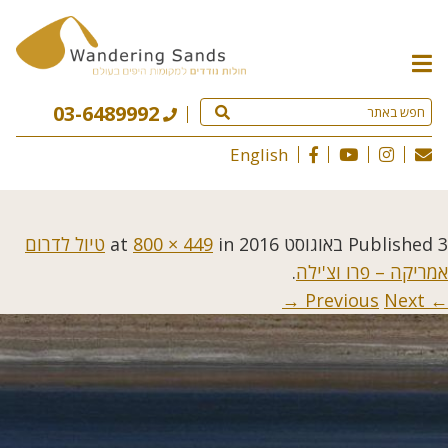
תפריט
האתר
03-6489992
English
3 באוגוסט 2016
Published
at
in
800 × 449
טיול לדרום
אמריקה – פרו וצ'ילה
.
Next →
← Previous