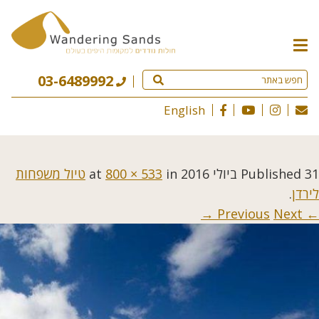
תפריט
האתר
03-6489992
English
31 ביולי 2016
Published
at
in
800 × 533
טיול משפחות
לירדן
.
Next →
← Previous