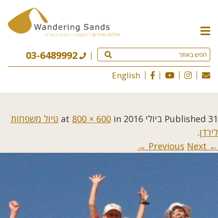
תפריט
האתר
03-6489992
English
31 ביולי 2016
Published
at
in
800 × 600
טיול משפחות
לירדן
.
Next →
← Previous