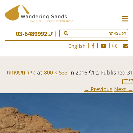
תפריט
האתר
03-6489992
English
31 ביולי 2016
Published
at
in
800 × 533
טיול משפחות
לירדן
.
Next →
← Previous