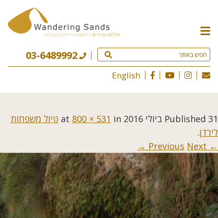
תפריט
האתר
03-6489992
English
31 ביולי 2016
Published
at
in
800 × 531
טיול משפחות
לירדן
.
Next →
← Previous