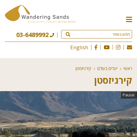
תפריט
האתר
03-6489992
English
ראשי
›
יעדים בעולם
›
קירגיזסטן
קירגיזסטן
Pause