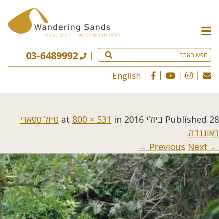
תפריט
האתר
03-6489992
English
28 ביולי 2016
Published
at
in
800 × 531
טיול ספארי
באוגנדה
.
Next →
← Previous