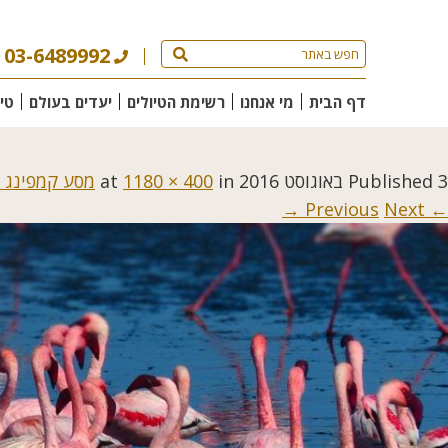
03-6489992
דף הבית
מי אנחנו
רשימת הטיולים
יעדים בעולם
טי
3 באוגוסט 2016
Published
at
in
1180 × 400
מסע קמפינג 
Next →
← Previous