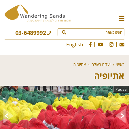
תפריט
האתר
03-6489992
English
ראשי
›
יעדים בעולם
›
אתיופיה
אתיופיה
Pause